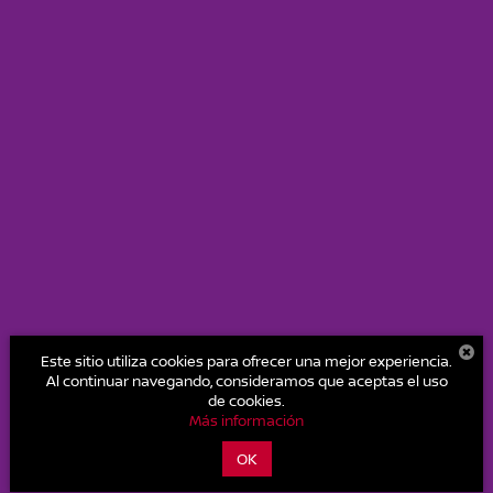
Este sitio utiliza cookies para ofrecer una mejor experiencia.
Al continuar navegando, consideramos que aceptas el uso
de cookies.
Precisión y carácter
Más información
Nuevo Nissan Kait
OK