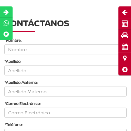
Abri
CONTÁCTANOS
Cot
Pru
*Nombre:
Cita
Ubi
*Apellido:
Cerr
*Apellido Materno:
*Correo Electrónico:
*Teléfono: