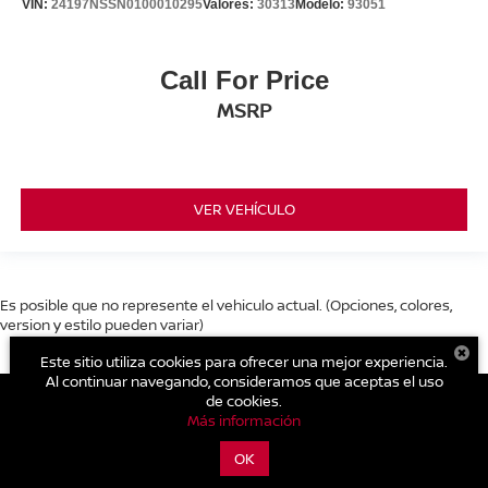
VIN:
24197NSSN0100010295
Valores:
30313
Modelo:
93051
Call For Price
MSRP
VER VEHÍCULO
Es posible que no represente el vehiculo actual. (Opciones, colores,
version y estilo pueden variar)
Este sitio utiliza cookies para ofrecer una mejor experiencia.
Al continuar navegando, consideramos que aceptas el uso
de cookies.
Más información
| Nissan Nami Cholula
|
Recta Cholula - Puebla
1406,
Cholula,
Puebla,
México
72810
| Ventas:
222-689-4420
|
Contáctanos
OK
|
Aviso de Privacidad
|
Mapa del sitio