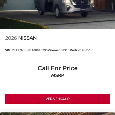
2026
NISSAN
VIN:
24197NSSN0100010295
Valores:
30313
Modelo:
93051
Call For Price
MSRP
VER VEHÍCULO