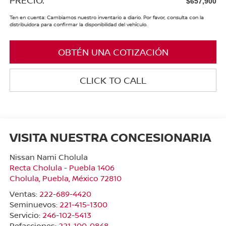
$657,900
Ten en cuenta: Cambiamos nuestro inventario a diario. Por favor, consulta con la
distribuidora para confirmar la disponibilidad del vehículo.
OBTÉN UNA COTIZACIÓN
CLICK TO CALL
VISITA NUESTRA CONCESIONARIA
Nissan Nami Cholula
Recta Cholula - Puebla 1406
Cholula
,
Puebla
, México
72810
Ventas:
222-689-4420
Seminuevos:
221-415-1300
Servicio:
246-102-5413
Refacciones:
221-100-0848