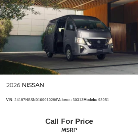
2026
NISSAN
VIN:
24197NSSN0100010296
Valores:
30313
Modelo:
93051
Call For Price
MSRP