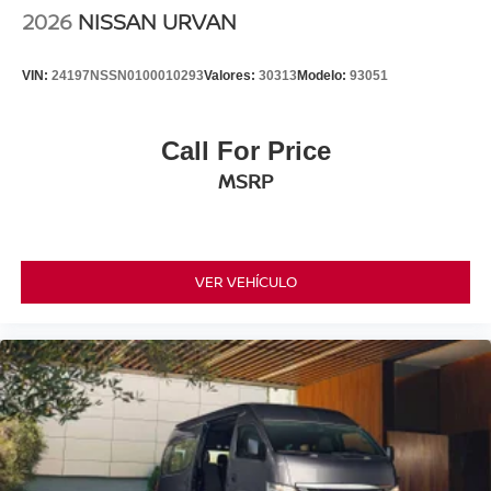
2026
NISSAN URVAN
VIN:
24197NSSN0100010293
Valores:
30313
Modelo:
93051
Call For Price
MSRP
VER VEHÍCULO