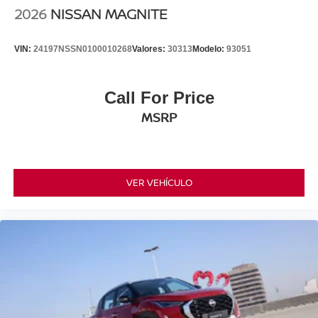
2026
NISSAN MAGNITE
VIN:
24197NSSN0100010268
Valores:
30313
Modelo:
93051
Call For Price
MSRP
VER VEHÍCULO