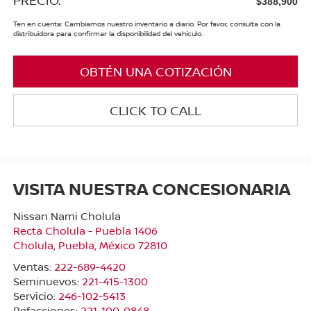
$388,900
Ten en cuenta: Cambiamos nuestro inventario a diario. Por favor, consulta con la
distribuidora para confirmar la disponibilidad del vehículo.
OBTÉN UNA COTIZACIÓN
CLICK TO CALL
VISITA NUESTRA CONCESIONARIA
Nissan Nami Cholula
Recta Cholula - Puebla 1406
Cholula
,
Puebla
, México
72810
Ventas:
222-689-4420
Seminuevos:
221-415-1300
Servicio:
246-102-5413
Refacciones:
221-100-0848