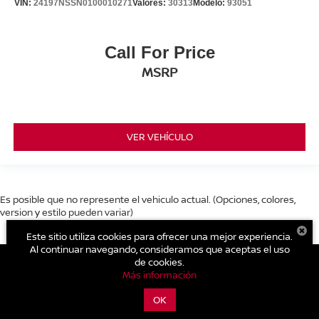
VIN:
24197NSSN0100010271
Valores:
30313
Modelo:
93051
Call For Price
MSRP
VER VEHÍCULO
Es posible que no represente el vehiculo actual. (Opciones, colores,
version y estilo pueden variar)
Este sitio utiliza cookies para ofrecer una mejor experiencia.
Al continuar navegando, consideramos que aceptas el uso
de cookies.
Más información
| Nissan Nami Cholula
|
Recta Cholula - Puebla
1406,
Cholula,
Puebla,
México
72810
| Ventas:
222-689-4420
|
Contáctanos
OK
|
Aviso de Privacidad
|
Mapa del sitio