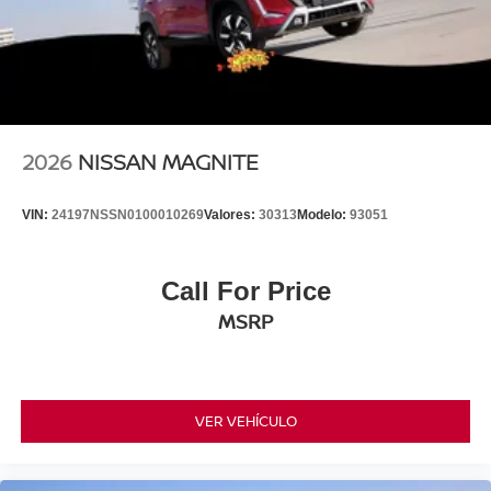
2026
NISSAN MAGNITE
VIN:
24197NSSN0100010269
Valores:
30313
Modelo:
93051
Call For Price
MSRP
VER VEHÍCULO