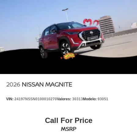
2026
NISSAN MAGNITE
VIN:
24197NSSN0100010270
Valores:
30313
Modelo:
93051
Call For Price
MSRP