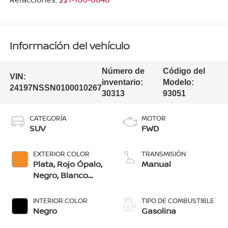
Información del vehículo
Número de
Código del
VIN:
inventario:
Modelo:
24197NSSN0100010267
30313
93051
CATEGORÍA
MOTOR
SUV
FWD
EXTERIOR COLOR
TRANSMISIÓN
Plata, Rojo Ópalo,
Manual
Negro, Blanco
Glaciar, Naranja
Bengala, Azul
INTERIOR COLOR
TIPO DE COMBUSTIBLE
Ártico, Gris Oxford
Negro
Gasolina