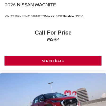
2026
NISSAN MAGNITE
VIN:
24197NSSN0100010267
Valores:
30313
Modelo:
93051
Call For Price
MSRP
VER VEHÍCULO