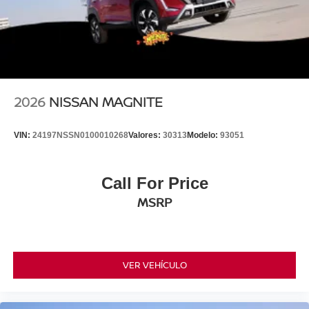
2026
NISSAN MAGNITE
VIN:
24197NSSN0100010268
Valores:
30313
Modelo:
93051
Call For Price
MSRP
VER VEHÍCULO