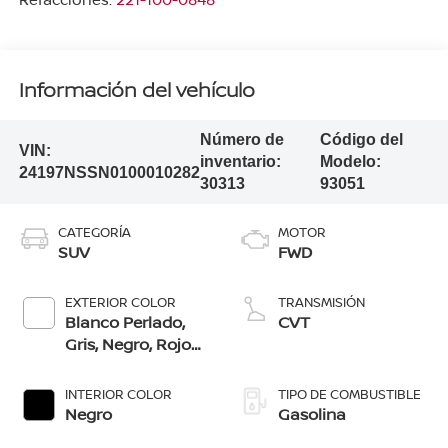
Información del vehículo
Número de
Código del
VIN:
inventario:
Modelo:
24197NSSN0100010282
30313
93051
CATEGORÍA
MOTOR
SUV
FWD
EXTERIOR COLOR
TRANSMISIÓN
Blanco Perlado,
CVT
Gris, Negro, Rojo
Burdeos, Azul
Acero, Cafã‰
INTERIOR COLOR
TIPO DE COMBUSTIBLE
Pecano
Negro
Gasolina