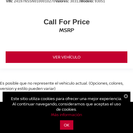
VIN:
24197NSSN0100010270
Valores:
30313
Modelo:
93051
Call For Price
MSRP
VER VEHÍCULO
Es posible que no represente el vehiculo actual. (Opciones, colores,
version y estilo pueden variar)
Este sitio utiliza cookies para ofrecer una mejor experiencia.
Al continuar navegando, consideramos que aceptas el uso
de cookies.
Más información
| Nissan Nami Cholula
|
Recta Cholula - Puebla
1406,
Cholula,
Puebla,
México
72810
| Ventas:
222-689-4420
|
Contáctanos
OK
|
Aviso de Privacidad
|
Mapa del sitio