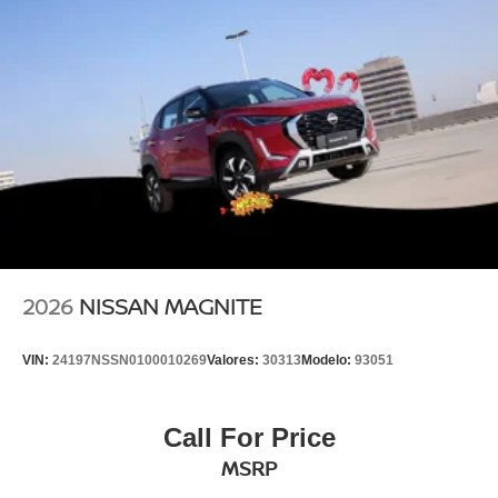
2026
NISSAN MAGNITE
VIN:
24197NSSN0100010269
Valores:
30313
Modelo:
93051
Call For Price
MSRP