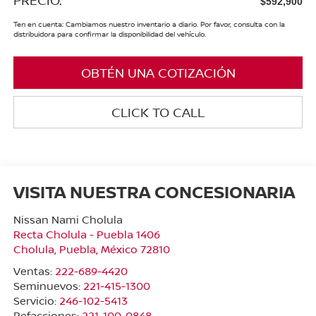
$592,900
Ten en cuenta: Cambiamos nuestro inventario a diario. Por favor, consulta con la
distribuidora para confirmar la disponibilidad del vehículo.
OBTÉN UNA COTIZACIÓN
CLICK TO CALL
VISITA NUESTRA CONCESIONARIA
Nissan Nami Cholula
Recta Cholula - Puebla 1406
Cholula
,
Puebla
, México
72810
Ventas:
222-689-4420
Seminuevos:
221-415-1300
Servicio:
246-102-5413
Refacciones:
221-100-0848