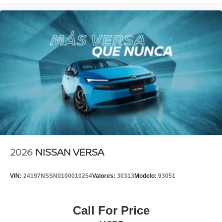
2026
NISSAN VERSA
VIN:
24197NSSN0100010254
Valores:
30313
Modelo:
93051
Call For Price