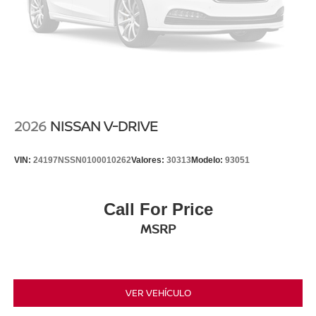
2026
NISSAN V-DRIVE
VIN:
24197NSSN0100010262
Valores:
30313
Modelo:
93051
Call For Price
MSRP
VER VEHÍCULO