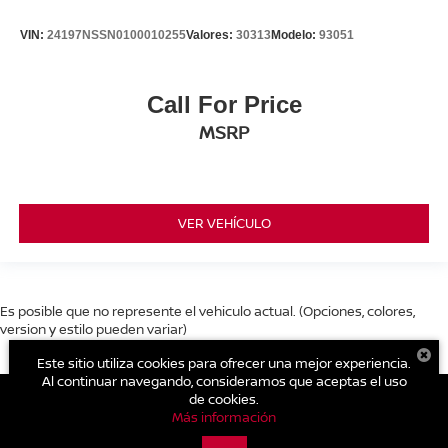
VIN:
24197NSSN0100010255
Valores:
30313
Modelo:
93051
Call For Price
MSRP
VER VEHÍCULO
Es posible que no represente el vehiculo actual. (Opciones, colores,
version y estilo pueden variar)
Este sitio utiliza cookies para ofrecer una mejor experiencia.
Al continuar navegando, consideramos que aceptas el uso
de cookies.
Más información
| Nissan Nami Cholula
|
Recta Cholula - Puebla