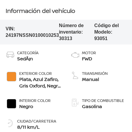
Información del vehículo
Número de
Código del
VIN:
inventario:
Modelo:
24197NSSN0100010253
30313
93051
CATEGORÍA
MOTOR
SedÃ¡n
FWD
EXTERIOR COLOR
TRANSMISIÓN
Plata, Azul Zafiro,
Manual
Gris Oxford, Negro,
Naranja Solar,
Azul Cobalto, Rojo
INTERIOR COLOR
TIPO DE COMBUSTIBLE
Burdeos, Blanco
Negro
Gasolina
Perlado, Blanco
Gris Lunar
CIUDAD/CARRETERA
8/11 km/L