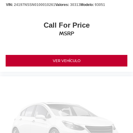
VIN:
24197NSSN0100010261
Valores:
30313
Modelo:
93051
Call For Price
MSRP
VER VEHÍCULO