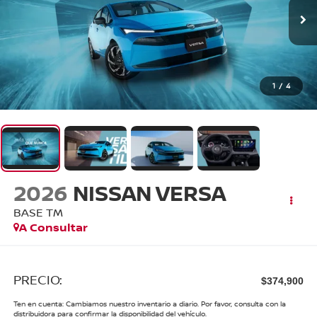
1
/
4
2026
NISSAN VERSA
BASE TM
A Consultar
PRECIO:
$374,900
Ten en cuenta: Cambiamos nuestro inventario a diario. Por favor, consulta con la
distribuidora para confirmar la disponibilidad del vehículo.