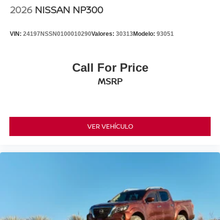
2026
NISSAN NP300
VIN:
24197NSSN0100010290
Valores:
30313
Modelo:
93051
Call For Price
MSRP
VER VEHÍCULO