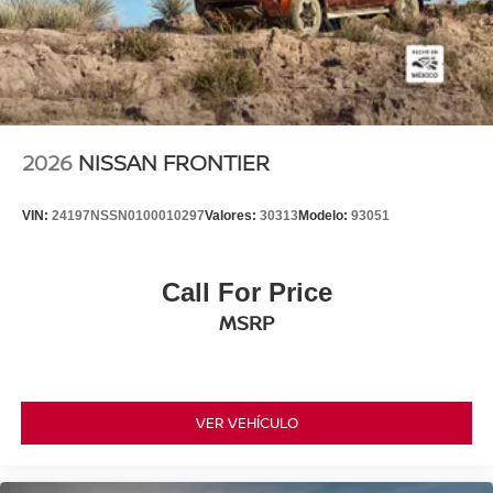
2026
NISSAN FRONTIER
VIN:
24197NSSN0100010297
Valores:
30313
Modelo:
93051
Call For Price
MSRP
VER VEHÍCULO