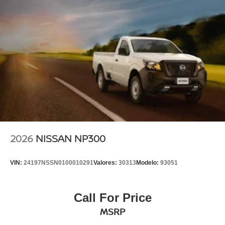
2026
NISSAN NP300
VIN:
24197NSSN0100010291
Valores:
30313
Modelo:
93051
Call For Price
MSRP