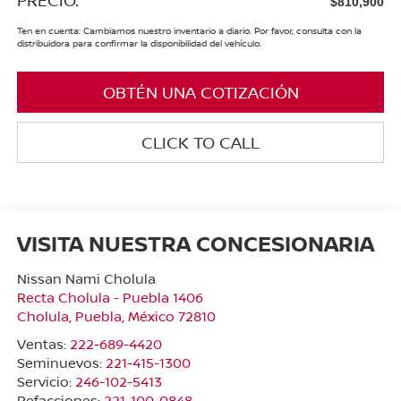
$810,900
Ten en cuenta: Cambiamos nuestro inventario a diario. Por favor, consulta con la
distribuidora para confirmar la disponibilidad del vehículo.
OBTÉN UNA COTIZACIÓN
CLICK TO CALL
VISITA NUESTRA CONCESIONARIA
Nissan Nami Cholula
Recta Cholula - Puebla 1406
Cholula
,
Puebla
, México
72810
Ventas:
222-689-4420
Seminuevos:
221-415-1300
Servicio:
246-102-5413
Refacciones:
221-100-0848