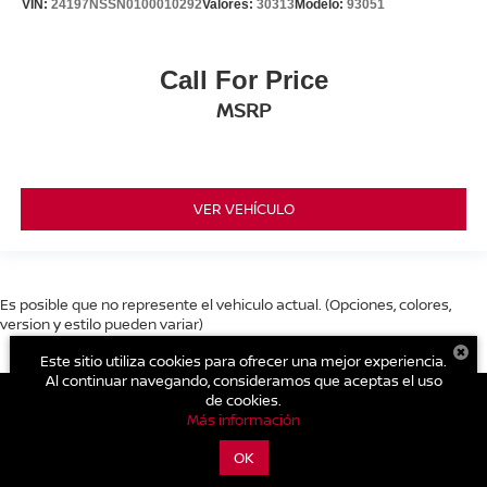
VIN:
24197NSSN0100010292
Valores:
30313
Modelo:
93051
Call For Price
MSRP
VER VEHÍCULO
Es posible que no represente el vehiculo actual. (Opciones, colores,
version y estilo pueden variar)
Este sitio utiliza cookies para ofrecer una mejor experiencia.
Al continuar navegando, consideramos que aceptas el uso
de cookies.
Más información
| Nissan Nami Cholula
|
Recta Cholula - Puebla
1406,
Cholula,
Puebla,
México
72810
| Ventas:
222-689-4420
|
Contáctanos
OK
|
Aviso de Privacidad
|
Mapa del sitio