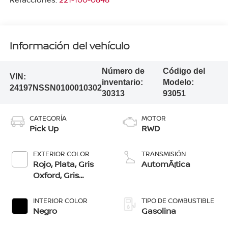
Información del vehículo
Número de
Código del
VIN:
inventario:
Modelo:
24197NSSN0100010302
30313
93051
CATEGORÍA
MOTOR
Pick Up
RWD
EXTERIOR COLOR
TRANSMISIÓN
Rojo, Plata, Gris
AutomÃ¡tica
Oxford, Gris
Volcánico, Negro,
Blanco
INTERIOR COLOR
TIPO DE COMBUSTIBLE
Negro
Gasolina