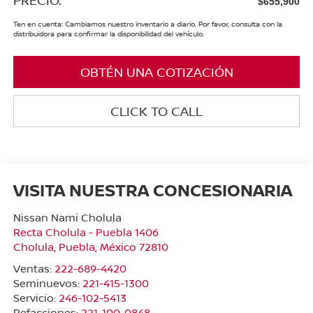
$655,900
Ten en cuenta: Cambiamos nuestro inventario a diario. Por favor, consulta con la
distribuidora para confirmar la disponibilidad del vehículo.
OBTÉN UNA COTIZACIÓN
CLICK TO CALL
VISITA NUESTRA CONCESIONARIA
Nissan Nami Cholula
Recta Cholula - Puebla 1406
Cholula
,
Puebla
, México
72810
Ventas:
222-689-4420
Seminuevos:
221-415-1300
Servicio:
246-102-5413
Refacciones:
221-100-0848