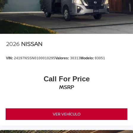
2026
NISSAN
VIN:
24197NSSN0100010295
Valores:
30313
Modelo:
93051
Call For Price
MSRP
VER VEHÍCULO