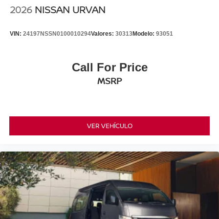
2026
NISSAN URVAN
VIN:
24197NSSN0100010294
Valores:
30313
Modelo:
93051
Call For Price
MSRP
VER VEHÍCULO