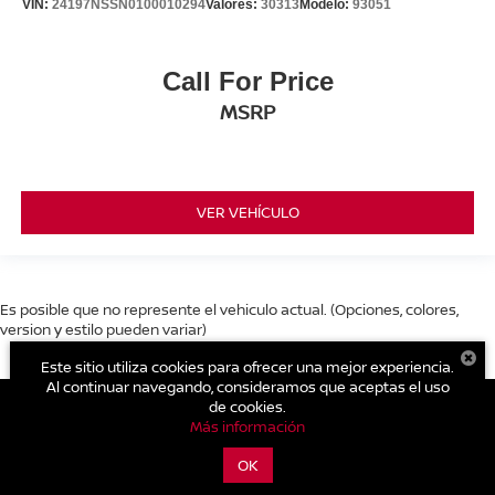
VIN:
24197NSSN0100010294
Valores:
30313
Modelo:
93051
Call For Price
MSRP
VER VEHÍCULO
Es posible que no represente el vehiculo actual. (Opciones, colores,
version y estilo pueden variar)
Este sitio utiliza cookies para ofrecer una mejor experiencia.
Al continuar navegando, consideramos que aceptas el uso
de cookies.
Más información
| Nissan Nami Cholula
|
Recta Cholula - Puebla
1406,
Cholula,
Puebla,
México
72810
| Ventas:
222-689-4420
|
Contáctanos
OK
|
Aviso de Privacidad
|
Mapa del sitio