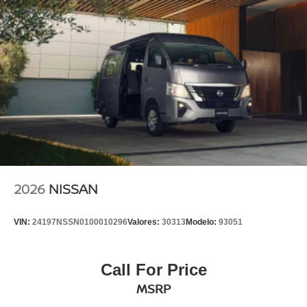
2026
NISSAN
VIN:
24197NSSN0100010296
Valores:
30313
Modelo:
93051
Call For Price
MSRP