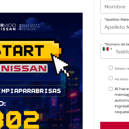
*Apellido Mate
*Número de te
Deseo re
He leído
Al hace
mensaj
automa
ingres
requesi