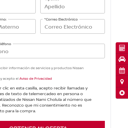
rno:
*Correo Electrónico
léfono
Cot
Pru
cibir información de servicios y productos Nissan
Cita
 y acepto el
Aviso de Privacidad
Ubi
r clic en esta casilla, acepto recibir llamadas y
Cerr
es de texto de telemercadeo en persona o
tizados de Nissan Nami Cholula al número que
é. Reconozco que mi consentimiento no es
to para la compra.