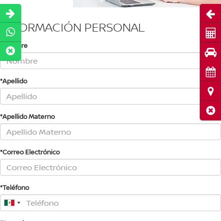
Abri
INFORMACIÓN PERSONAL
Cot
*Nombre
Pru
Cita
*Apellido
Ubi
Cerr
*Apellido Materno
*Correo Electrónico
*Teléfono